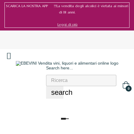
SCARICA LA NOSTRA APP !!!La vendita degli alcolici è vietata ai minori
di 18 anni.
Leggi di più
Search here...
Accedi
/
Registrati
0
search
navigazione
Toggle