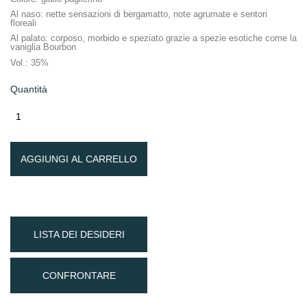
Al naso
: nette sensazioni di bergamatto, note agrumate e sentori
floreali
Al palato
: corposo, morbido e speziato grazie a spezie esotiche come la
vaniglia Bourbon
Vol
.: 35%
Quantità
AGGIUNGI AL CARRELLO
LISTA DEI DESIDERI
CONFRONTARE