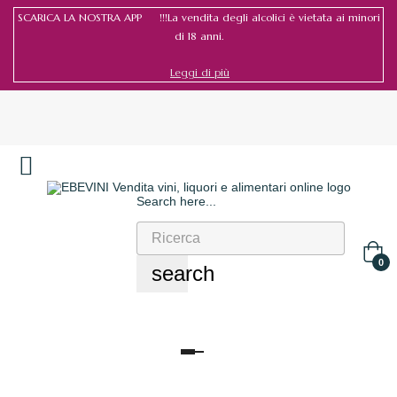
SCARICA LA NOSTRA APP !!!La vendita degli alcolici è vietata ai minori
di 18 anni.
Leggi di più
Search here...
Accedi
/
Registrati
0
search
navigazione
Toggle