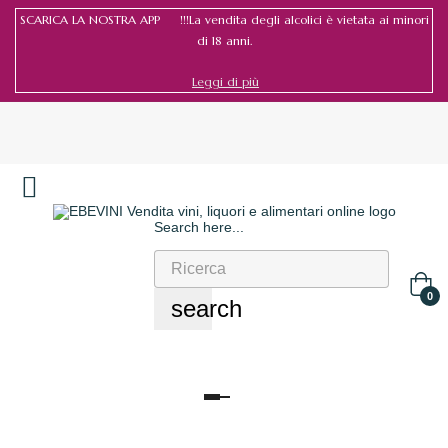
SCARICA LA NOSTRA APP !!!La vendita degli alcolici è vietata ai minori
di 18 anni.
Leggi di più
Search here...
Accedi
/
Registrati
0
search
navigazione
Toggle