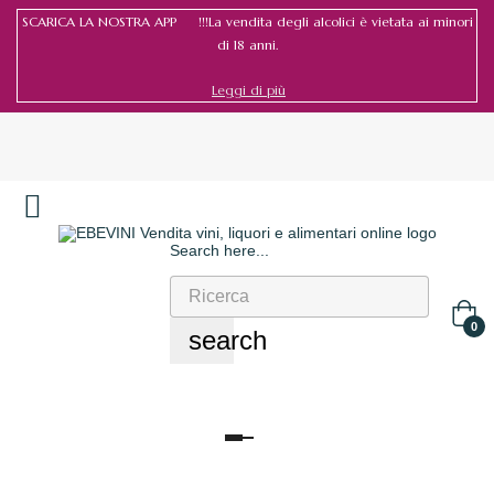
SCARICA LA NOSTRA APP !!!La vendita degli alcolici è vietata ai minori
di 18 anni.
Leggi di più
Search here...
Accedi
/
Registrati
0
search
navigazione
Toggle