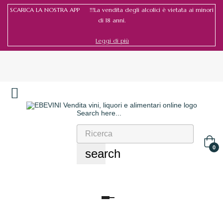
SCARICA LA NOSTRA APP !!!La vendita degli alcolici è vietata ai minori
di 18 anni.
Leggi di più
Search here...
Accedi
/
Registrati
0
search
navigazione
Toggle