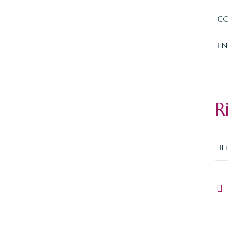
CO
I 
R