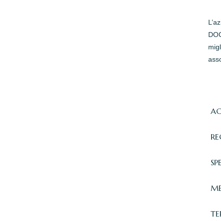
L’a
DOC 
migl
asso
AC
RE
SP
ME
TE