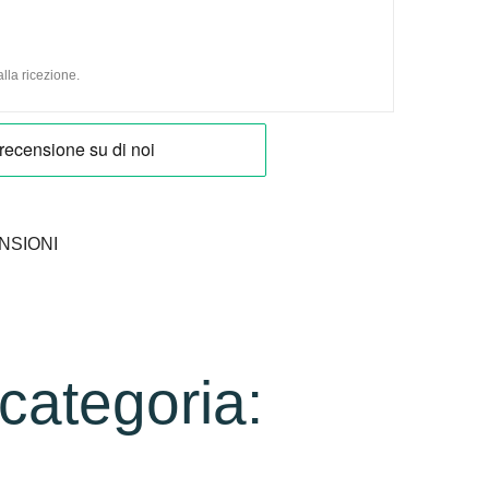
lla ricezione.
NSIONI
 categoria: