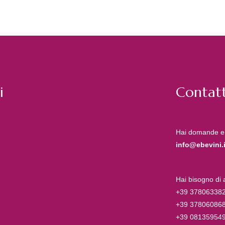
i
Contatt
Hai domande e
info@ebevini.i
Hai bisogno di
+39 37806338
+39 37806086
+39 08135954