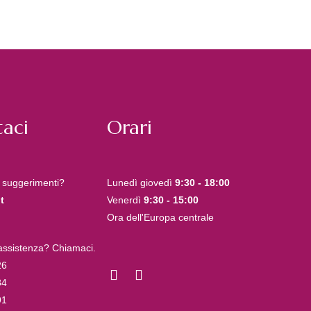
aci
Orari
 suggerimenti?
Lunedì giovedì
9:30 - 18:00
t
Venerdì
9:30 - 15:00
Ora dell'Europa centrale
 assistenza? Chiamaci.
26
84
91