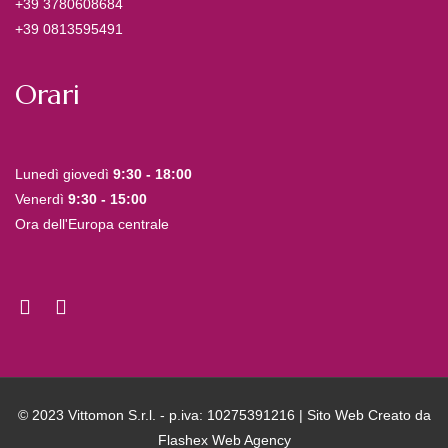
+39 3780608684
+39 0813595491
Orari
Lunedì giovedì
9:30 - 18:00
Venerdì
9:30 - 15:00
Ora dell'Europa centrale
© 2023 Vittomon S.r.l. - p.iva: 10275391216 | Sito Web Creato da
Flashex Web Agency