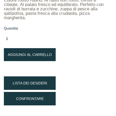
Colore rosso rubino. Al naso fiori rossi, mirtilli e
ciliegie. Al palato fresco ed equilibrato. Perfetto con
ravioli di burrata e zucchine, zuppa di pesce alla
gallipolina, pasta fresca alla crudaiola, pizza
margherita.
Quantità
AGGIUNGI AL CARRELLO
LISTA DEI DESIDERI
CONFRONTARE