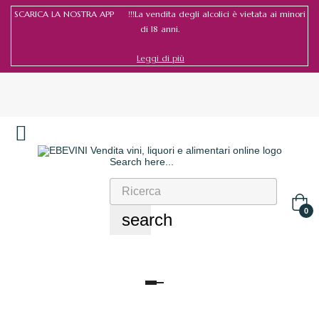
SCARICA LA NOSTRA APP !!!La vendita degli alcolici è vietata ai minori
di 18 anni.
Leggi di più
Search here...
Accedi
/
Registrati
0
search
navigazione
Toggle