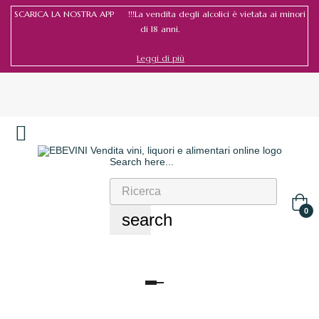
SCARICA LA NOSTRA APP !!!La vendita degli alcolici è vietata ai minori
di 18 anni.
Leggi di più
Search here...
Accedi
/
Registrati
0
search
navigazione
Toggle