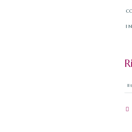
CO
I 
R