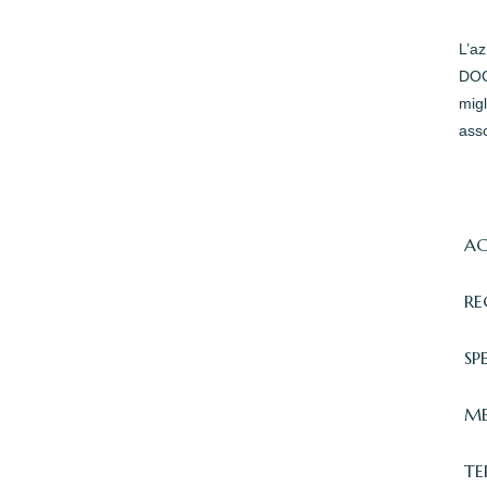
L’a
DOC 
migl
asso
AC
RE
SP
ME
TE