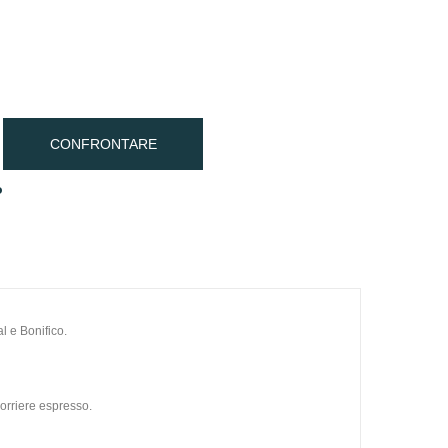
CONFRONTARE
o
l e Bonifico.
orriere espresso.