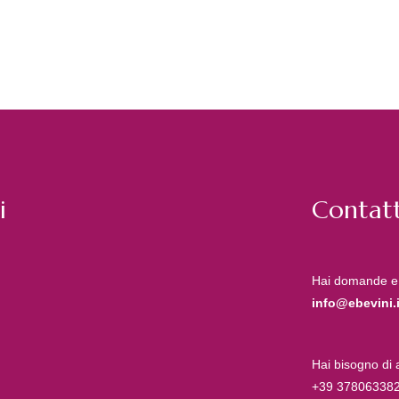
i
Contatt
Hai domande e
info@ebevini.i
Hai bisogno di
+39 37806338