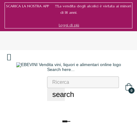
SCARICA LA NOSTRA APP !!!La vendita degli alcolici è vietata ai minori
di 18 anni.
Leggi di più
Search here...
Accedi
/
Registrati
0
search
navigazione
Toggle