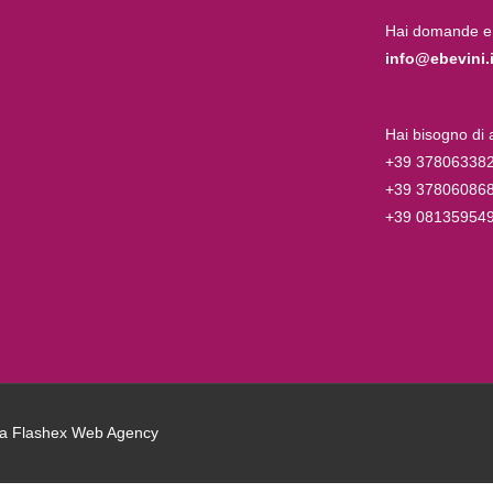
Hai domande e
info@ebevini.i
Hai bisogno di
+39 37806338
+39 37806086
+39 08135954
da
Flashex Web Agency