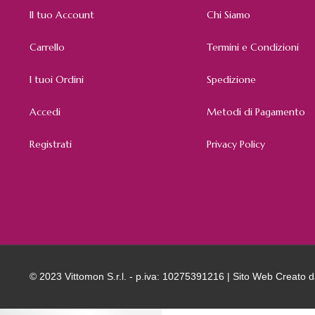
Il tuo Account
Chi Siamo
Carrello
Termini e Condizioni
I tuoi Ordini
Spedizione
Accedi
Metodi di Pagamento
Registrati
Privacy Policy
© 2023 Vittomon S.r.l. - p.iva: 10275391216 | Sito Web Creato 