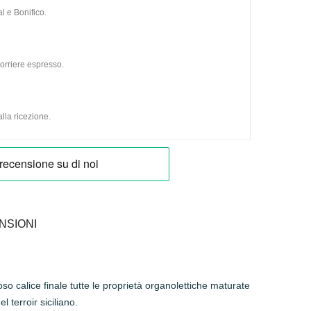
l e Bonifico.
orriere espresso.
lla ricezione.
NSIONI
o calice finale tutte le proprietà organolettiche maturate
l terroir siciliano.