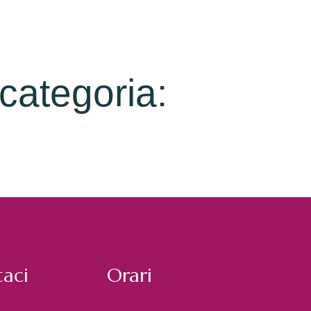
 categoria:
aci
Orari