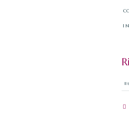
CO
I 
R