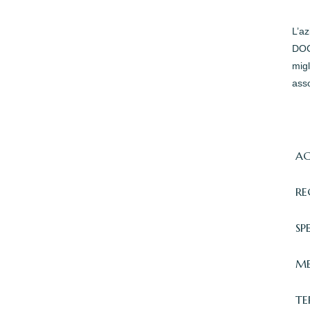
L’a
DOC 
migl
asso
AC
RE
SP
ME
TE