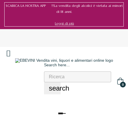
SCARICA LA NOSTRA APP !!!La vendita degli alcolici è vietata ai minori
di 18 anni.
Leggi di più
Search here...
Accedi
/
Registrati
0
search
navigazione
Toggle