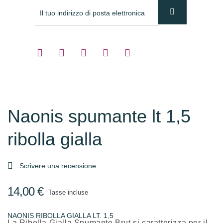
Naonis spumante lt 1,5
ribolla gialla

Scrivere una recensione
14,00 €
Tasse incluse
NAONIS RIBOLLA GIALLA LT. 1,5
La Ribolla Gialla Spumante Brut si caratterizza per il