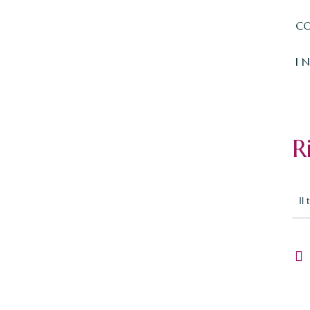
CO
I 
R