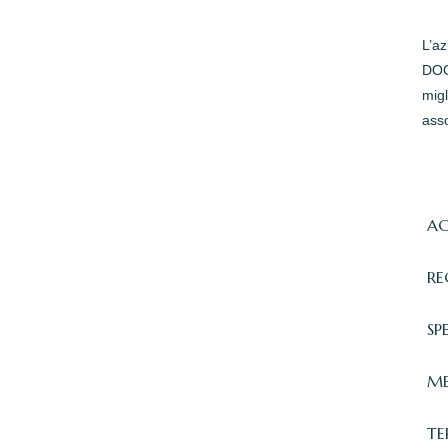
L’a
DOC 
migl
asso
AC
RE
SP
ME
TE