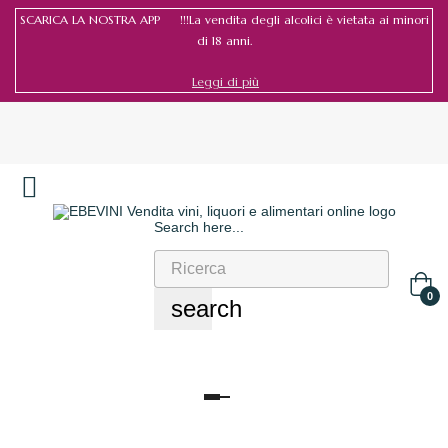
SCARICA LA NOSTRA APP !!!La vendita degli alcolici è vietata ai minori
di 18 anni.
Leggi di più
Search here...
Accedi
/
Registrati
0
search
navigazione
Toggle