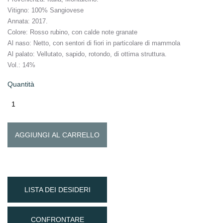
Vitigno
: 100% Sangiovese
Annata
: 2017.
Colore
: Rosso rubino, con calde note granate
Al naso
: Netto, con sentori di fiori in particolare di mammola
Al palato
: Vellutato, sapido, rotondo, di ottima struttura.
Vol.:
14%
Quantità
AGGIUNGI AL CARRELLO
LISTA DEI DESIDERI
CONFRONTARE