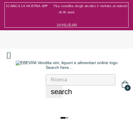
SCARICA LA NOSTRA APP !!!La vendita degli alcolici è vietata ai minori
di 18 anni.
Leggi di più
Search here...
Accedi
/
Registrati
0
search
navigazione
Toggle