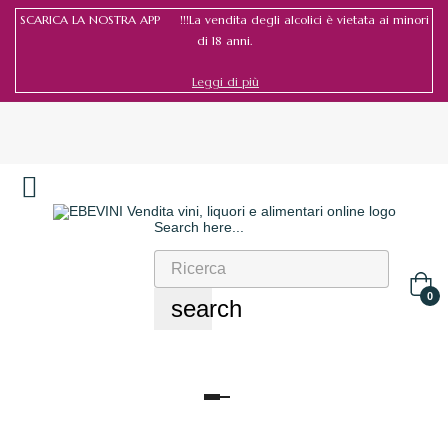
SCARICA LA NOSTRA APP !!!La vendita degli alcolici è vietata ai minori
di 18 anni.
Leggi di più
Search here...
Accedi
/
Registrati
0
search
navigazione
Toggle