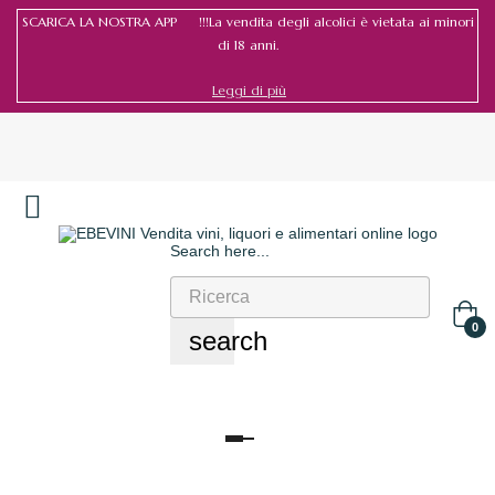
SCARICA LA NOSTRA APP !!!La vendita degli alcolici è vietata ai minori
di 18 anni.
Leggi di più
Search here...
Accedi
/
Registrati
0
search
navigazione
Toggle