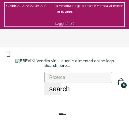
SCARICA LA NOSTRA APP !!!La vendita degli alcolici è vietata ai minori
di 18 anni.
Leggi di più
Search here...
Accedi
/
Registrati
0
search
navigazione
Toggle