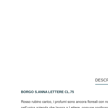
DESCR
BORGO S.ANNA LETTERE CL.75
Rosso rubino carico, i profumi sono ancora floreali con no
nell’unica azienda che lavora a Lettere, comune confinant