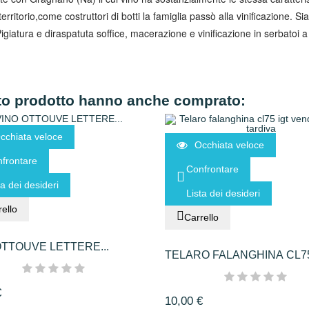
l territorio,come costruttori di botti la famiglia passò alla vinificazione
igiatura e diraspatuta soffice, macerazione e vinificazione in serbatoi 
sto prodotto hanno anche comprato:
cchiata veloce
Occhiata veloce
frontare
Confrontare
ta dei desideri
Lista dei desideri
ello
Carrello
OTTOUVE LETTERE...
TELARO FALANGHINA CL75 
€
10,00 €