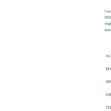
L’a
DOC 
migl
asso
AC
RE
SP
ME
TE