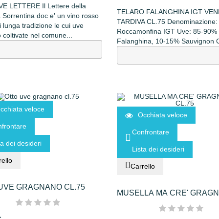
 LETTERE Il Lettere della
TELARO FALANGHINA IGT VE
 Sorrentina doc e' un vino rosso
TARDIVA CL.75 Denominazione:
i lunga tradizione le cui uve
Roccamonfina IGT Uve: 85-90%
coltivate nel comune...
Falanghina, 10-15% Sauvignon Co
cchiata veloce
Occhiata veloce
frontare
Confrontare
ta dei desideri
Lista dei desideri
ello
Carrello
UVE GRAGNANO CL.75
MUSELLA MA CRE' GRAG
CL.75