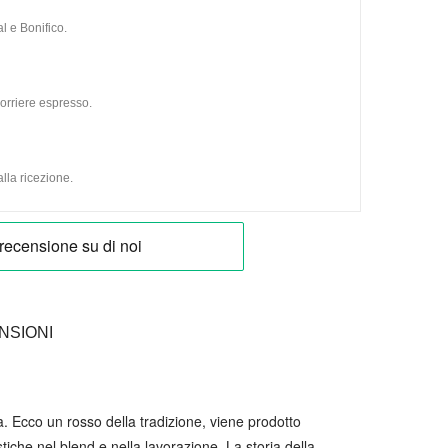
l e Bonifico.
orriere espresso.
lla ricezione.
NSIONI
a. Ecco un rosso della tradizione, viene prodotto
iche nel blend e nella lavorazione. La storia della