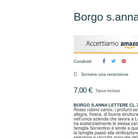
Borgo s.anna 
Condividi

Scrivere una recensione
7,00 €
Tasse incluse
BORGO S.ANNA LETTERE CL.
Rosso rubino carico, i profumi so
allegra, fresca, di buona struttur
nell’unica azienda che lavora a 
ha sostanzialmente le stessa carat
famiglia Sorrentino è simile a quell
la famiglia passò alla vinificazi
selezione e raccolta manuale delle