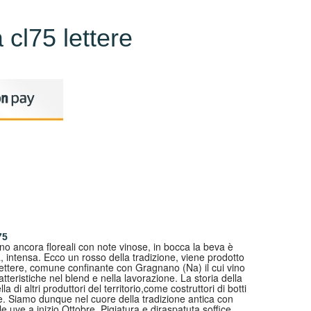
cl75 lettere
75
no ancora floreali con note vinose, in bocca la beva è
a, intensa. Ecco un rosso della tradizione, viene prodotto
Lettere, comune confinante con Gragnano (Na) il cui vino
teristiche nel blend e nella lavorazione. La storia della
a di altri produttori del territorio,come costruttori di botti
one. Siamo dunque nel cuore della tradizione antica con
 uve a inizio Ottobre. Pigiatura e diraspatuta soffice,