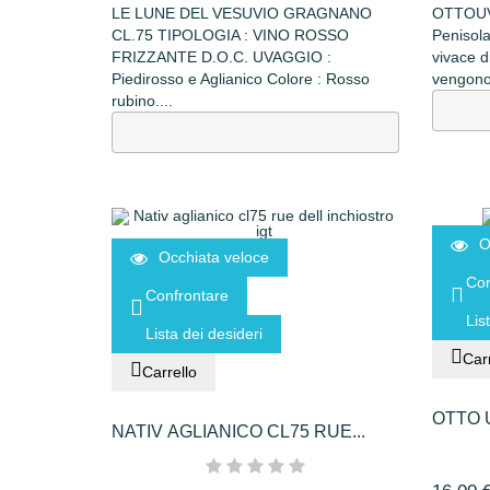
LE LUNE DEL VESUVIO GRAGNANO
OTTOUVE
CL.75 TIPOLOGIA : VINO ROSSO
Penisola
FRIZZANTE D.O.C. UVAGGIO :
vivace d
Piedirosso e Aglianico Colore : Rosso
vengono 
rubino....
O
Occhiata veloce
Con
Confrontare
Lis
Lista dei desideri
Carr
Carrello
OTTO 
NATIV AGLIANICO CL75 RUE...