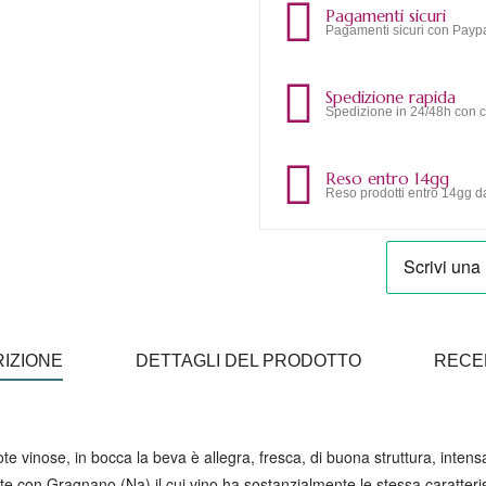
Pagamenti sicuri
Pagamenti sicuri con Paypa
Spedizione rapida
Spedizione in 24/48h con c
Reso entro 14gg
Reso prodotti entro 14gg da
IZIONE
DETTAGLI DEL PRODOTTO
RECE
te vinose, in bocca la beva è allegra, fresca, di buona struttura, intens
e con Gragnano (Na) il cui vino ha sostanzialmente le stessa caratterist