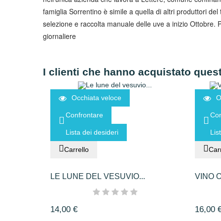
famiglia Sorrentino è simile a quella di altri produttori de
selezione e raccolta manuale delle uve a inizio Ottobre. P
giornaliere
I clienti che hanno acquistato que
Occhiata veloce
O
Confrontare
Con
Lista dei desideri
Lis
Carrello
Carr
LE LUNE DEL VESUVIO...
VINO 
14,00 €
16,00 