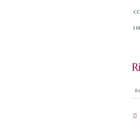
CO
I 
R