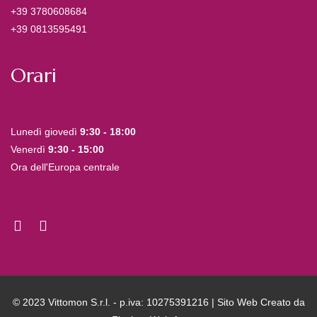
+39 3780608684
+39 0813595491
Orari
Lunedì giovedì
9:30 - 18:00
Venerdì
9:30 - 15:00
Ora dell'Europa centrale
© 2023 Vittomon S.r.l. - p.iva: 10275391216 | Sito Web Creato da