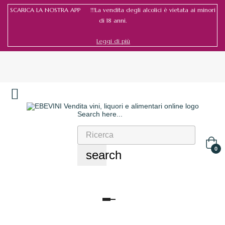
SCARICA LA NOSTRA APP !!!La vendita degli alcolici è vietata ai minori
di 18 anni.
Leggi di più
Search here...
Accedi
/
Registrati
0
search
navigazione
Toggle