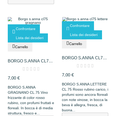
Confrontare
Confrontare
Lista dei desideri
Lista dei desideri
Carrello
Carrello
BORGO S.ANNA CL75
BORGO S.ANNA CL75
LETTERE
GRAGNANO
7,00 €
7,00 €
BORGO S.ANNA LETTERE
BORGO S.ANNA
CL.75 Rosso rubino carico, i
GRAGNANO CL.75 Vino
profumi sono ancora floreali
frizzante di color rosso
con note vinose, in bocca la
rubino, con profumi fruttati e
beva è allegra, fresca, di
floreali. In bocca è di media
buona...
struttura, fresco e...