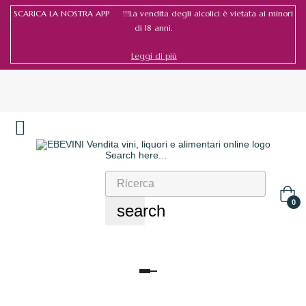
SCARICA LA NOSTRA APP !!!La vendita degli alcolici è vietata ai minori
di 18 anni.
Leggi di più
Search here...
Accedi
/
Registrati
0
search
navigazione
Toggle