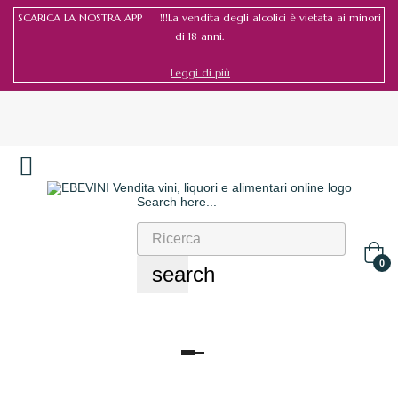
SCARICA LA NOSTRA APP !!!La vendita degli alcolici è vietata ai minori
di 18 anni.
Leggi di più
Search here...
Accedi
/
Registrati
0
search
navigazione
Toggle