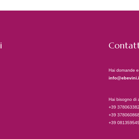
i
Contatt
Hai domande e
info@ebevini.i
Hai bisogno di
+39 37806338
+39 37806086
+39 08135954