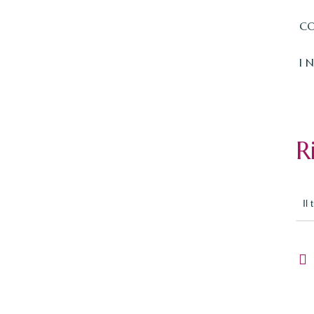
CO
I 
R