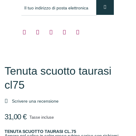
Tenuta scuotto taurasi
cl75

Scrivere una recensione
31,00 €
Tasse incluse
TENUTA SCUOTTO TAURASI CL.75
Appare nel calice in color rosso rubino carico con richiami