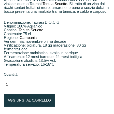
violacei questo
Taurasi
Tenuta Scuotto
. Si tratta di un vino dai
ricchi sentori fruttati di more, amarene, prugne e spezie dolci. In
bocca presenta una morbida trama tannica, è caldo e corposo.
Denominazione:
Taurasi D.O.C.G.
Vitigno:
100% Aglianico
Cantina:
Tenuta Scuotto
Contenuto:
75 cl
Regione:
Campania
Vendemmia:
novembre prima decade
Vinificazione:
pigiatura, 18 gg macerazione, 30 gg
fermentazione
Fermentazione malolattica:
svolta in barrique
Affinamento:
12 mesi barrique, 24 mesi bottiglia
Gradazione alcolica:
13,5% vol.
Temperatura servizio:
16-18°C
Quantità
AGGIUNGI AL CARRELLO