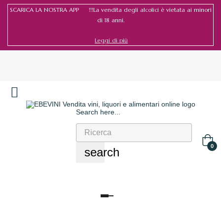
SCARICA LA NOSTRA APP !!!La vendita degli alcolici è vietata ai minori
di 18 anni.
Leggi di più
Search here...
Accedi
/
Registrati
0
search
navigazione
Toggle