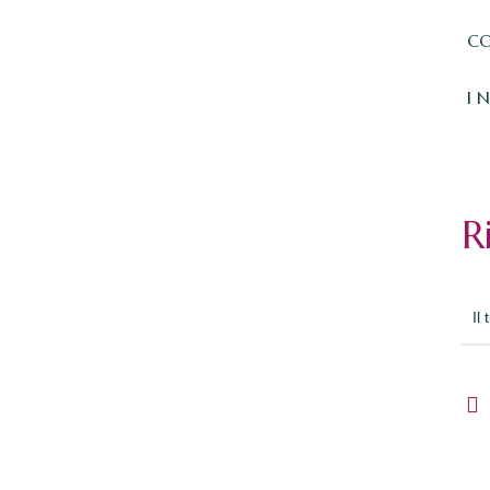
CO
I 
R