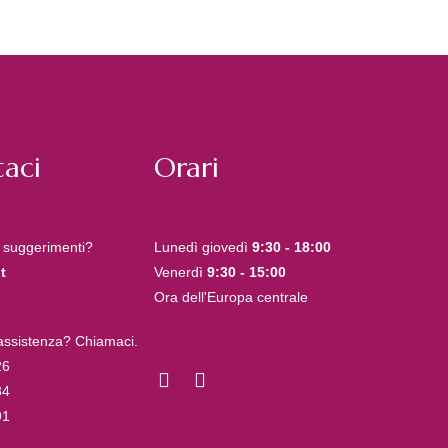
aci
Orari
 suggerimenti?
Lunedì giovedì
9:30 - 18:00
t
Venerdì
9:30 - 15:00
Ora dell'Europa centrale
 assistenza? Chiamaci.
26
84
91