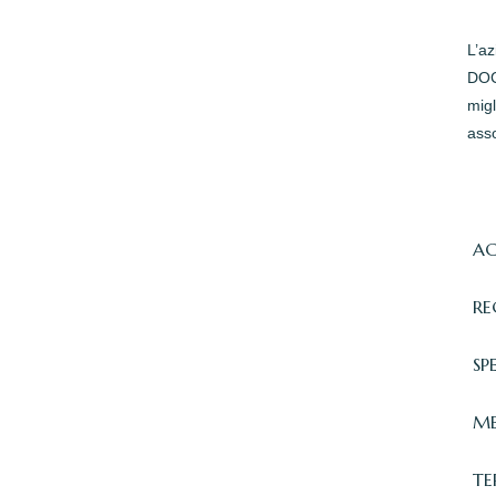
L’a
DOC 
migl
asso
AC
RE
SP
ME
TE