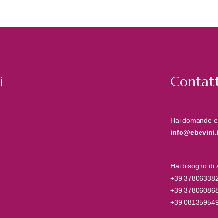
i
Contatt
Hai domande e
info@ebevini.i
Hai bisogno di
+39 37806338
+39 37806086
+39 08135954