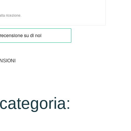
lla ricezione.
NSIONI
 categoria: