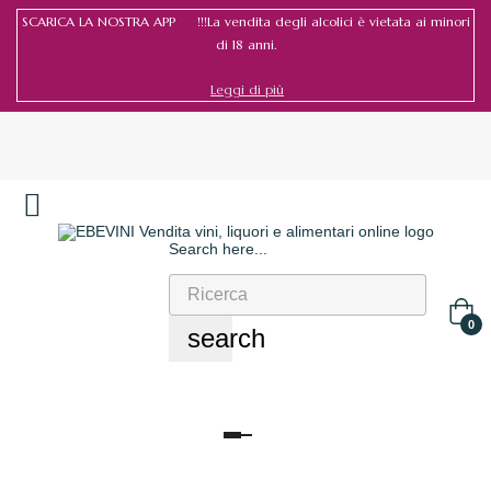
SCARICA LA NOSTRA APP !!!La vendita degli alcolici è vietata ai minori
di 18 anni.
Leggi di più
Search here...
Accedi
/
Registrati
0
search
navigazione
Toggle