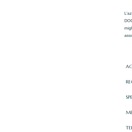
L’a
DOC 
migl
asso
AC
RE
SP
ME
TE