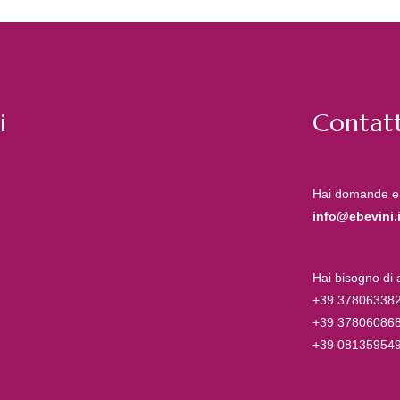
i
Contatt
Hai domande e
info@ebevini.i
Hai bisogno di
+39 37806338
+39 37806086
+39 08135954