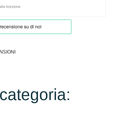
lla ricezione.
NSIONI
 categoria: