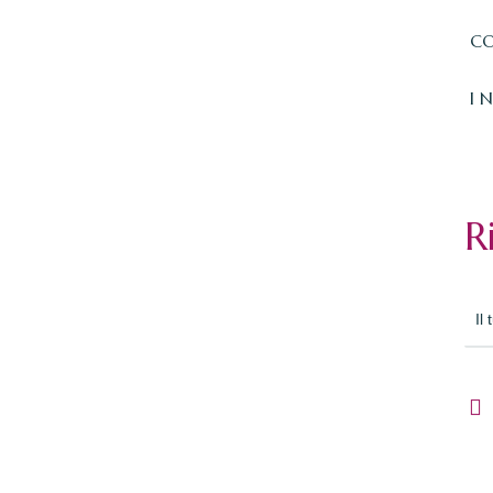
CO
I 
R