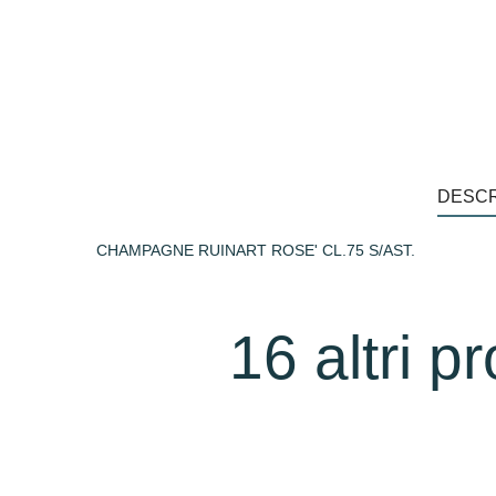
DESCR
CHAMPAGNE RUINART ROSE' CL.75 S/AST.
16 altri p