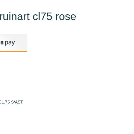
inart cl75 rose
.75 S/AST.