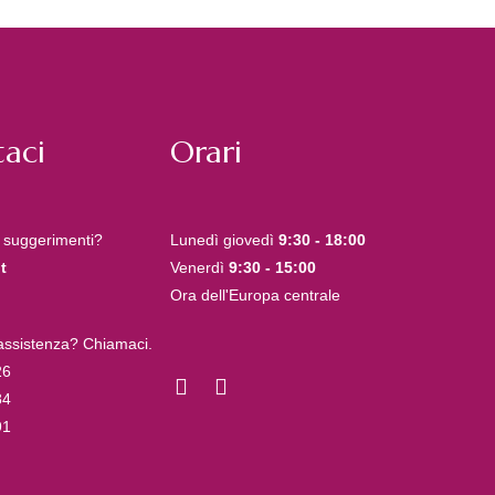
aci
Orari
 suggerimenti?
Lunedì giovedì
9:30 - 18:00
t
Venerdì
9:30 - 15:00
Ora dell'Europa centrale
 assistenza? Chiamaci.
26
84
91