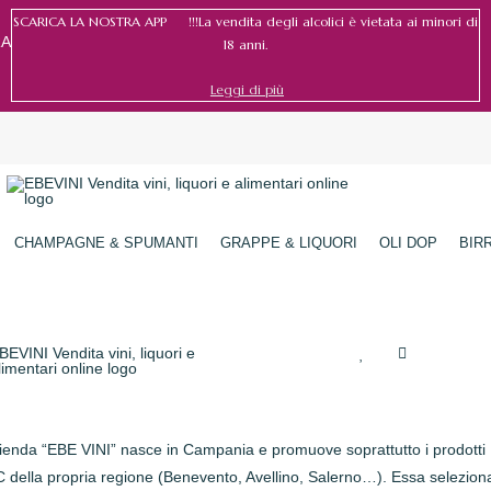
SCARICA LA NOSTRA APP !!!La vendita degli alcolici è vietata ai minori di
RA
18 anni.
Leggi di più
CHAMPAGNE & SPUMANTI
GRAPPE & LIQUORI
OLI DOP
BIR
zienda “EBE VINI” nasce in Campania e promuove soprattutto i prodotti
della propria regione (Benevento, Avellino, Salerno…). Essa seleziona