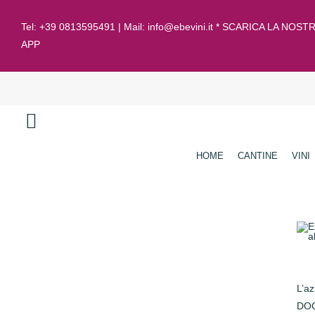
Tel:
+39 0813595491
| Mail:
info@ebevini.it * SCARICA LA NOST
APP
HOME
CANTINE
VINI
L’a
DOC 