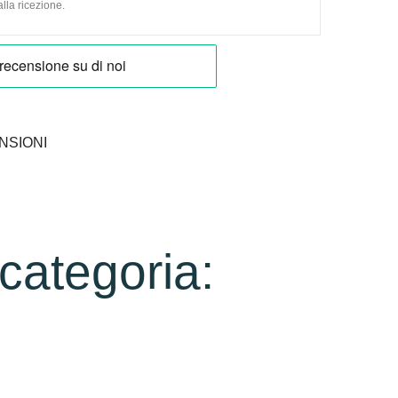
lla ricezione.
NSIONI
 categoria: