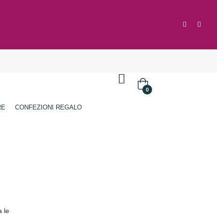
Accedi
/
Registrati
0
RE
CONFEZIONI REGALO
 le