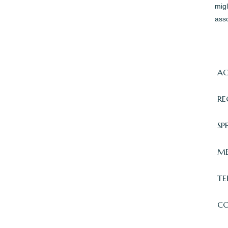
migl
asso
AC
RE
SP
ME
TE
CO