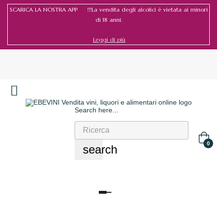
SCARICA LA NOSTRA APP !!!La vendita degli alcolici è vietata ai minori
di 18 anni.
Leggi di più
Search here...
Accedi
/
Registrati
0
search
navigazione
Toggle