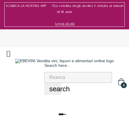
SCARICA LA NOSTRA APP !!!La vendita degli alcolici è vietata ai minori
di 18 anni.
Leggi di più
Search here...
Accedi
/
Registrati
0
search
navigazione
Toggle