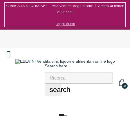
SCARICA LA NOSTRA APP !!!La vendita degli alcolici è vietata ai minori
di 18 anni.
Leggi di più
Search here...
Accedi
/
Registrati
0
search
navigazione
Toggle