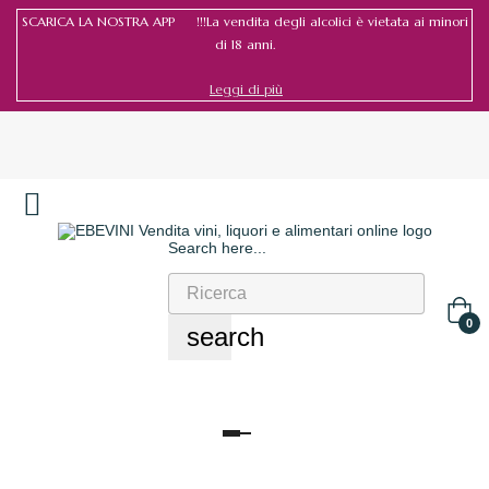
SCARICA LA NOSTRA APP !!!La vendita degli alcolici è vietata ai minori
di 18 anni.
Leggi di più
Search here...
Accedi
/
Registrati
0
search
navigazione
Toggle