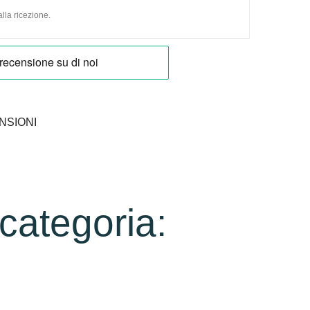
lla ricezione.
NSIONI
 categoria: