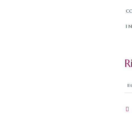
CO
I 
R