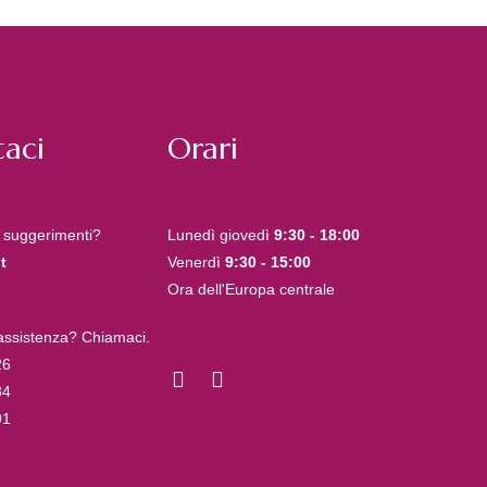
aci
Orari
 suggerimenti?
Lunedì giovedì
9:30 - 18:00
t
Venerdì
9:30 - 15:00
Ora dell'Europa centrale
 assistenza? Chiamaci.
26
84
91