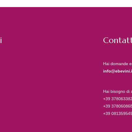
i
Contatt
Hai domande e
info@ebevini.i
Hai bisogno di
+39 37806338
+39 37806086
+39 08135954