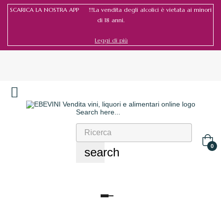
SCARICA LA NOSTRA APP !!!La vendita degli alcolici è vietata ai minori
di 18 anni.
Leggi di più
Search here...
Accedi
/
Registrati
0
search
navigazione
Toggle