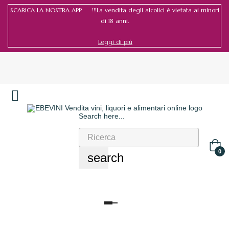
SCARICA LA NOSTRA APP !!!La vendita degli alcolici è vietata ai minori
di 18 anni.
Leggi di più
Search here...
Accedi
/
Registrati
0
search
navigazione
Toggle