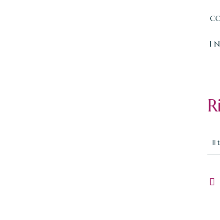
CO
I 
R