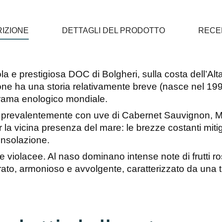
IZIONE
DETTAGLI DEL PRODOTTO
RECE
la e prestigiosa DOC di Bolgheri, sulla costa dell’Al
ne ha una storia relativamente breve (nasce nel 199
orama enologico mondiale.
i prevalentemente con uve di Cabernet Sauvignon, Me
a vicina presenza del mare: le brezze costanti mitigan
 insolazione.
violacee. Al naso dominano intense note di frutti ross
ilibrato, armonioso e avvolgente, caratterizzato da u