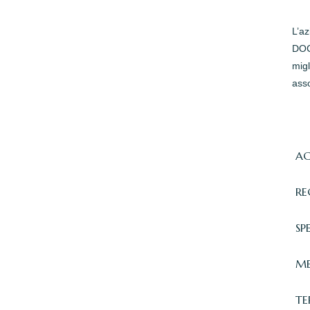
L’a
DOC 
migl
asso
AC
RE
SP
ME
TE