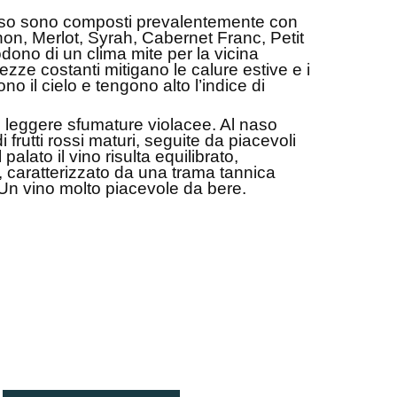
asso sono composti prevalentemente con
on, Merlot, Syrah, Cabernet Franc, Petit
ono di un clima mite per la vicina
zze costanti mitigano le calure estive e i
ono il cielo e tengono alto l’indice di
 leggere sfumature violacee. Al naso
frutti rossi maturi, seguite da piacevoli
 palato il vino risulta equilibrato,
 caratterizzato da una trama tannica
Un vino molto piacevole da bere.