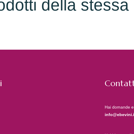
rodotti della stessa
i
Contatt
Hai domande e
info@ebevini.i