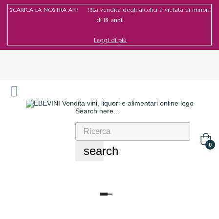
SCARICA LA NOSTRA APP !!!La vendita degli alcolici è vietata ai minori
di 18 anni.
Leggi di più
Search here...
Accedi
/
Registrati
0
search
navigazione
Toggle