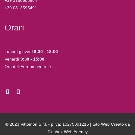
+39 3780608684
+39 0813595491
Orari
Lunedì giovedì
9:30 - 18:00
Venerdì
9:30 - 15:00
Ora dell'Europa centrale
© 2023 Vittomon S.r.l. - p.iva: 10275391216 | Sito Web Creato da
Flashex Web Agency