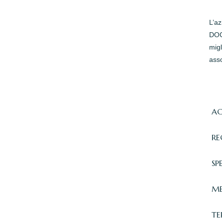
L’a
DOC 
migl
asso
AC
RE
SP
ME
TE