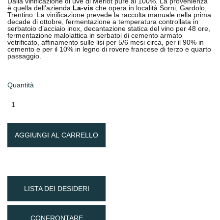
Dalla vinificazione di uve di Merlot pure al 100%. La provenienza
è quella dell’azienda
La-vis
che opera in località Sorni, Gardolo,
Trentino. La vinificazione prevede la raccolta manuale nella prima
decade di ottobre, fermentazione a temperatura controllata in
serbatoio d’acciaio inox, decantazione statica del vino per 48 ore,
fermentazione malolattica in serbatoi di cemento armato
vetrificato, affinamento sulle lisi per 5/6 mesi circa, per il 90% in
cemento e per il 10% in legno di rovere francese di terzo e quarto
passaggio.
Quantità
AGGIUNGI AL CARRELLO
LISTA DEI DESIDERI
CONFRONTARE