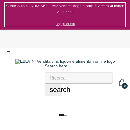
SCARICA LA NOSTRA APP !!!La vendita degli alcolici è vietata ai minori
di 18 anni.
Leggi di più
Search here...
Accedi
/
Registrati
0
search
navigazione
Toggle