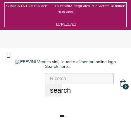
SCARICA LA NOSTRA APP !!!La vendita degli alcolici è vietata ai minori
di 18 anni.
Leggi di più
Search here...
Accedi
/
Registrati
0
search
navigazione
Toggle