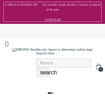
SCARICA LA NOSTRA APP !!!La vendita degli alcolici è vietata ai minori
di 18 anni.
Leggi di più
Search here...
Accedi
/
Registrati
0
search
navigazione
Toggle