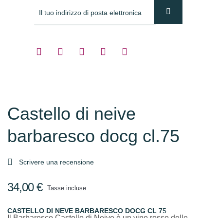
Castello di neive
barbaresco docg cl.75

Scrivere una recensione
34,00 €
Tasse incluse
CASTELLO DI NEVE BARBARESCO DOCG CL 7
5
Il Barbaresco Castello di Neive è un vino rosso delle