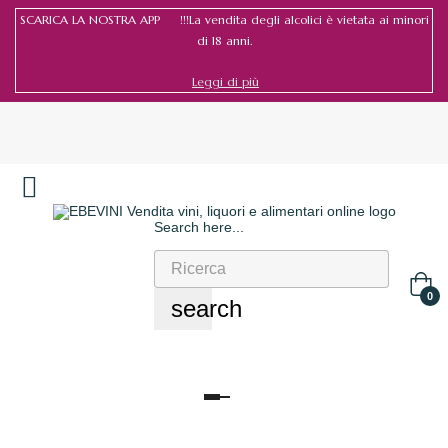
SCARICA LA NOSTRA APP !!!La vendita degli alcolici è vietata ai minori
di 18 anni.
Leggi di più
Search here...
Accedi
/
Registrati
0
search
navigazione
Toggle