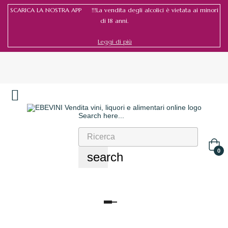
SCARICA LA NOSTRA APP !!!La vendita degli alcolici è vietata ai minori
di 18 anni.
Leggi di più
Search here...
Accedi
/
Registrati
0
search
navigazione
Toggle