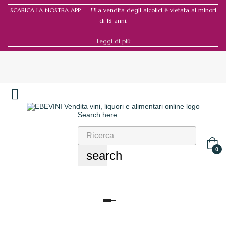
SCARICA LA NOSTRA APP !!!La vendita degli alcolici è vietata ai minori
di 18 anni.
Leggi di più
Search here...
Accedi
/
Registrati
0
search
navigazione
Toggle