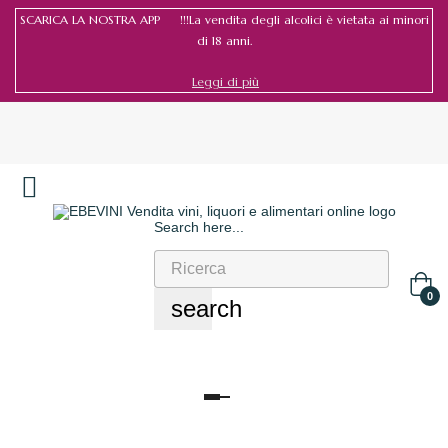
SCARICA LA NOSTRA APP !!!La vendita degli alcolici è vietata ai minori
di 18 anni.
Leggi di più
Search here...
Accedi
/
Registrati
0
search
navigazione
Toggle