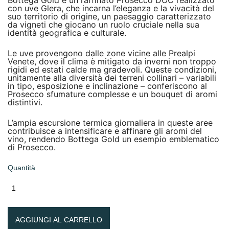
Bottega Gold è un raffinato Prosecco DOC realizzato
con uve Glera, che incarna l’eleganza e la vivacità del
suo territorio di origine, un paesaggio caratterizzato
da vigneti che giocano un ruolo cruciale nella sua
identità geografica e culturale.
Le uve provengono dalle zone vicine alle Prealpi
Venete, dove il clima è mitigato da inverni non troppo
rigidi ed estati calde ma gradevoli. Queste condizioni,
unitamente alla diversità dei terreni collinari – variabili
in tipo, esposizione e inclinazione – conferiscono al
Prosecco sfumature complesse e un bouquet di aromi
distintivi.
L’ampia escursione termica giornaliera in queste aree
contribuisce a intensificare e affinare gli aromi del
vino, rendendo Bottega Gold un esempio emblematico
di Prosecco.
Quantità
AGGIUNGI AL CARRELLO