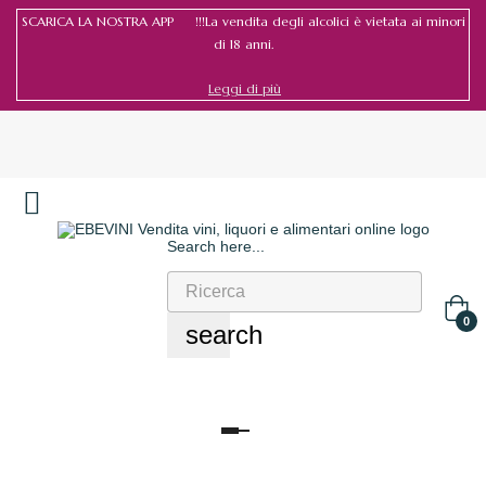
SCARICA LA NOSTRA APP !!!La vendita degli alcolici è vietata ai minori
di 18 anni.
Leggi di più
Search here...
Accedi
/
Registrati
0
search
navigazione
Toggle