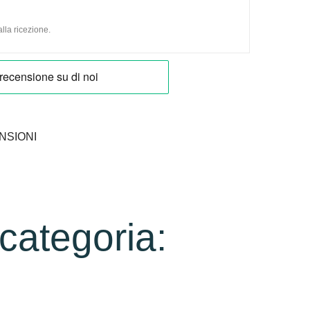
lla ricezione.
NSIONI
 categoria: