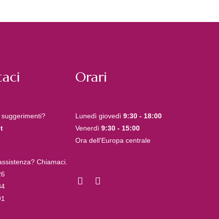
aci
Orari
 suggerimenti?
Lunedì giovedì
9:30 - 18:00
t
Venerdì
9:30 - 15:00
Ora dell'Europa centrale
 assistenza? Chiamaci.
26
84
91