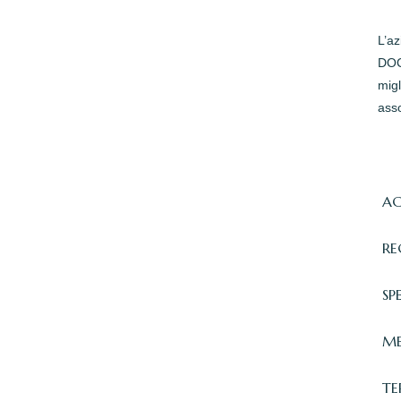
L’a
DOC 
migl
asso
AC
RE
SP
ME
TE