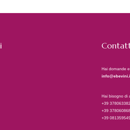
i
Contatt
Hai domande e
info@ebevini.i
Hai bisogno di
+39 37806338
+39 37806086
+39 08135954