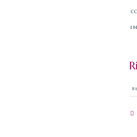
CO
I 
R