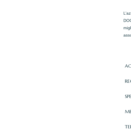
L’a
DOC 
migl
asso
AC
RE
SP
ME
TE