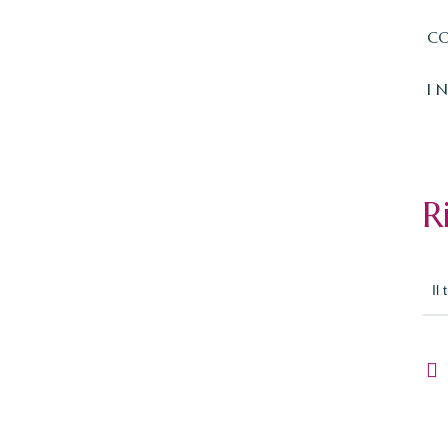
CO
I 
R