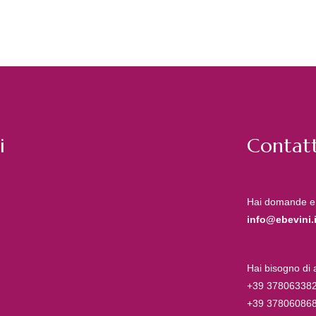
i
Contatt
Hai domande e
info@ebevini.i
Hai bisogno di
+39 37806338
+39 37806086