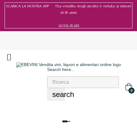
SCARICA LA NOSTRA APP !!!La vendita degli alcolici è vietata ai minori
di 18 anni.
Leggi di più
Search here...
Accedi
/
Registrati
0
search
navigazione
Toggle