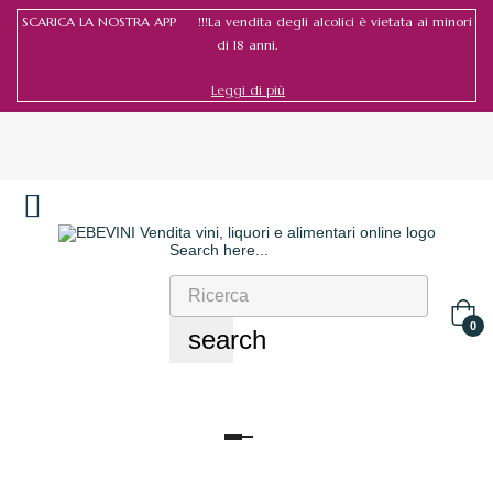
SCARICA LA NOSTRA APP !!!La vendita degli alcolici è vietata ai minori
di 18 anni.
Leggi di più
Search here...
Accedi
/
Registrati
0
search
navigazione
Toggle